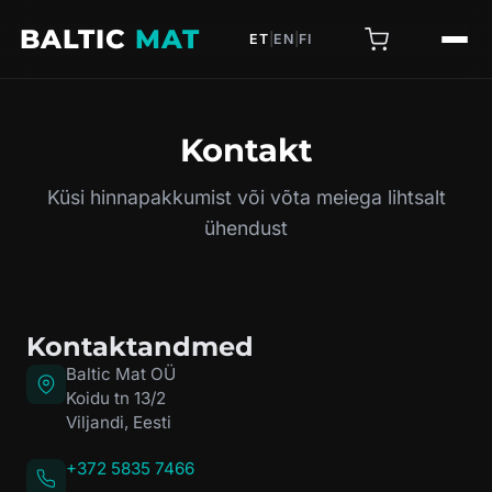
BALTIC
MAT
ET
|
EN
|
FI
Kontakt
Küsi hinnapakkumist või võta meiega lihtsalt
ühendust
Kontaktandmed
Baltic Mat OÜ
Koidu tn 13/2
Viljandi, Eesti
+372 5835 7466