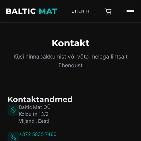
BALTIC
MAT
ET
|
EN
|
FI
Kontakt
Küsi hinnapakkumist või võta meiega lihtsalt
ühendust
Kontaktandmed
Baltic Mat OÜ
Koidu tn 13/2
Viljandi, Eesti
+372 5835 7466