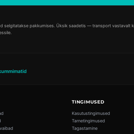
d selgitatakse pakkumises. Üksik saadetis — transport vastavalt kaal
ssile.
 kummimatid
TINGIMUSED
ad
Kasutustingimused
d
Tarnetingimused
 vaibad
Tagastamine