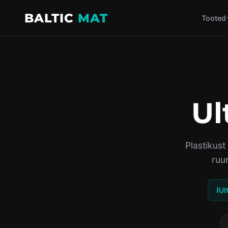
BALTIC
MAT
Tooted
Ul
Plastikus
ruu
ℹ️
Ul