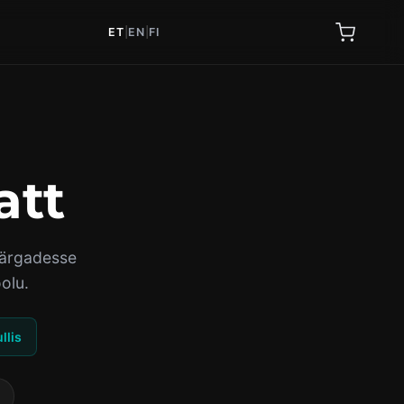
ET
|
EN
|
FI
att
märgadesse
olu.
llis