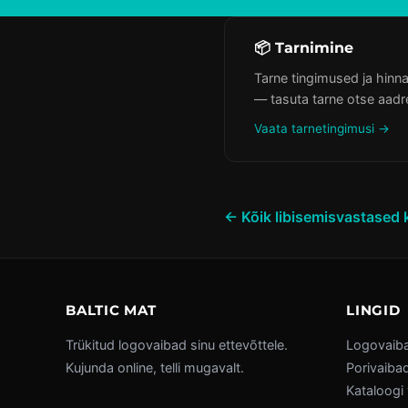
📦 Tarnimine
Tarne tingimused ja hinna
— tasuta tarne otse aadre
Vaata tarnetingimusi →
← Kõik libisemisvastased
BALTIC MAT
LINGID
Trükitud logovaibad sinu ettevõttele.
Logovaib
Kujunda online, telli mugavalt.
Porivaiba
Kataloogi