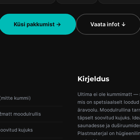
Küsi pakkumist →
Vaata infot ↓
Kirjeldus
Ultima ei ole kummimatt — 
 (mitte kummi)
mis on spetsiaalselt loodud
äravoolu. Moodulrullina tarn
matt moodulrullis
täpselt soovitud kujuks. Id
saunadesse ja duširuumides
oovitud kujuks
Plastmaterjal on hügieenili