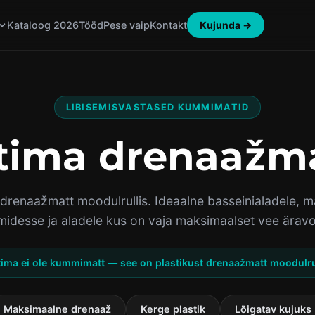
Kujunda →
Kataloog 2026
Tööd
Pese vaip
Kontakt
LIBISEMISVASTASED KUMMIMATID
tima drenaažm
t drenaažmatt moodulrullis. Ideaalne basseinialadele, 
midesse ja aladele kus on vaja maksimaalset vee äravo
tima ei ole kummimatt — see on plastikust drenaažmatt moodulru
Maksimaalne drenaaž
Kerge plastik
Lõigatav kujuks