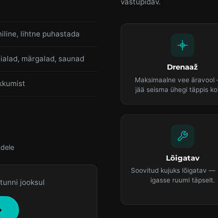
vastupidav.
iline, lihtne puhastada
ialad, märgalad, saunad
Drenaaž
Maksimaalne vee äravool 
kkumist
jää seisma ühegi täppis ko
adele
Lõigatav
Soovitud kujuks lõigatav — 
igasse ruumi täpselt.
tunni jooksul
→