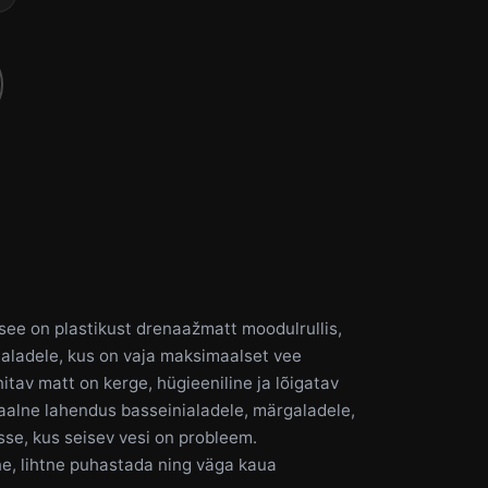
see on plastikust drenaažmatt moodulrullis,
 aladele, kus on vaja maksimaalset vee
itav matt on kerge, hügieeniline ja lõigatav
eaalne lahendus basseinialadele, märgaladele,
se, kus seisev vesi on probleem.
ne, lihtne puhastada ning väga kaua