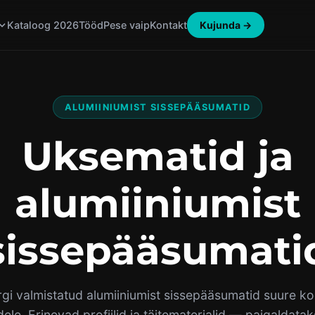
Kujunda →
Kataloog 2026
Tööd
Pese vaip
Kontakt
ALUMIINIUMIST SISSEPÄÄSUMATID
Uksematid ja
alumiiniumist
sissepääsumati
gi valmistatud alumiiniumist sissepääsumatid suure 
ele. Erinevad profiilid ja täitematerjalid — paigaldatak