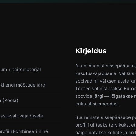
Kirjeldus
Alumiiniumist sissepääsuma
ium + täitematerjal
kasutusvajadusele. Valikus o
sobivad nii väiksematele k
 kliendi mõõtude järgi
Tooted valmistatakse Euroop
soovide järgi — lõigatakse 
 (Poola)
erikujulisi lahendusi.
astavalt vajadusele
Suuremate sissepääsude puh
profiili ühtseks tervikuks, e
rofiili kombineerimine
paigaldatakse kohale ja on