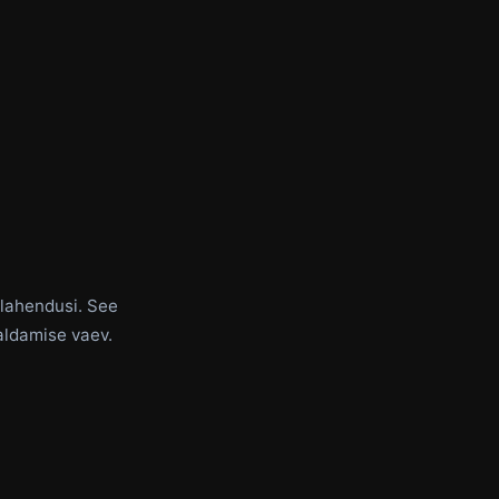
ilahendusi. See
aldamise vaev.