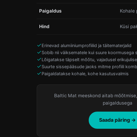
Paigaldus
Kohale 
Hind
Küsi pa
Erinevad alumiiniumprofiilid ja täitematerjalid
Sobib nii väiksematele kui suure koormusega 
Lõigatakse täpselt mõõtu, vajadusel erikujuli
Suurte sissepääsude jaoks mitme profiili komb
Paigaldatakse kohale, kohe kasutusvalmis
Baltic Mat meeskond aitab mõõtmise, 
paigaldusega
Saada päring →