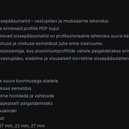
issepääsumatid – vastupidav ja modulaarne lahendus.
a erinevaid profiile PDF kujul.
hinevad sissepääsumatid on professionaalne lahendus suure kä
stuse ja niiskuse eemaldust juba enne siseruume.
üsteemiga, kus alumiiniumprofiilide vahele paigaldatakse er
astupidav, stabiilne ja visuaalselt korrektne sissepääsulahend
s suure koormusega aladele
iskuse eemaldus
htne hooldada ja vahetada
nnapealselt paigaldamiseks
ikukindel
ud:
, 17 mm, 22 mm, 27 mm