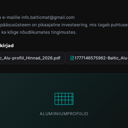
 e-mailile
info.balticmat@gmail.com
epääsusüsteem on pikaajaline investeering, mis tagab puhtuse,
 ka kõige nõudlikumates tingimustes.
kirjad
c_Alu-profiil_Hinnad_2026.pdf
1777146575962-Baltic_Alu-p
ALUMIINIUMPROFIILID