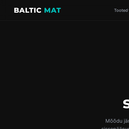
BALTIC
MAT
Tooted
Mõõdu jär
sissepääsud