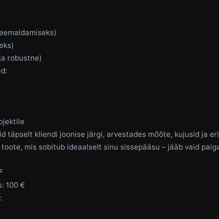
 eemaldamiseks)
seks)
ja robustne)
d:
jektile
d täpselt kliendi joonise järgi, arvestades mõõte, kujusid ja er
toote, mis sobitub ideaalselt sinu sissepääsu – jääb vaid paig
²
s: 100 €
: