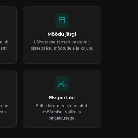
Mõõdu järgi
alub
Lõigatakse täpselt vastavalt
vset
sissepääsu mõõtudele ja kujule.
Ekspertabi
a on
Baltic Mat meeskond aitab
vaja
mõõtmise, valiku ja
paigaldusega.