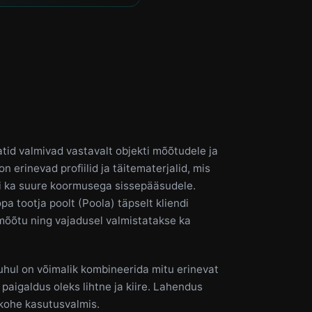
tid valmivad vastavalt objekti mõõtudele ja
n erinevad profiilid ja täitematerjalid, mis
ui ka suure koormusega sissepääsudele.
a tootja poolt (Poola) täpselt kliendi
mõõtu ning vajadusel valmistatakse ka
ul on võimalik kombineerida mitu erinevat
t paigaldus oleks lihtne ja kiire. Lahendus
 kohe kasutusvalmis.