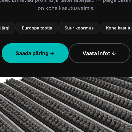
on kohe kasutusvalmis.
järgi
Euroopa tootja
Suur koormus
Kohe kasutu
Saada päring →
Vaata infot ↓