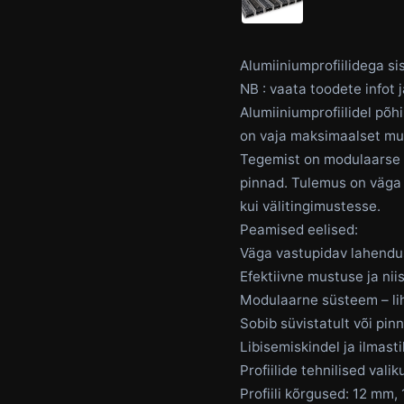
Alumiiniumprofiilidega s
NB : vaata toodete infot j
Alumiiniumprofiilidel põ
on vaja maksimaalset mu
Tegemist on modulaarse s
pinnad. Tulemus on väga v
kui välitingimustesse.
Peamised eelised:
Väga vastupidav lahendu
Efektiivne mustuse ja ni
Modulaarne süsteem – li
Sobib süvistatult või pi
Libisemiskindel ja ilmast
Profiilide tehnilised valik
Profiili kõrgused: 12 mm