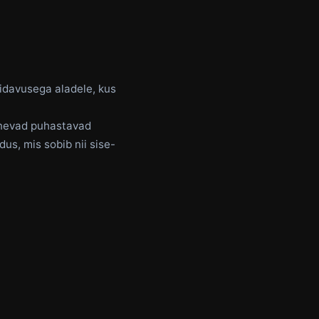
idavusega aladele, kus
inevad puhastavad
us, mis sobib nii sise-