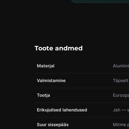
Toote andmed
Materjal
Alumiin
Valmistamine
Täpselt
Tootja
Euroopa
Erikujulised lahendused
Jah — v
Suur sissepääs
Mitme p