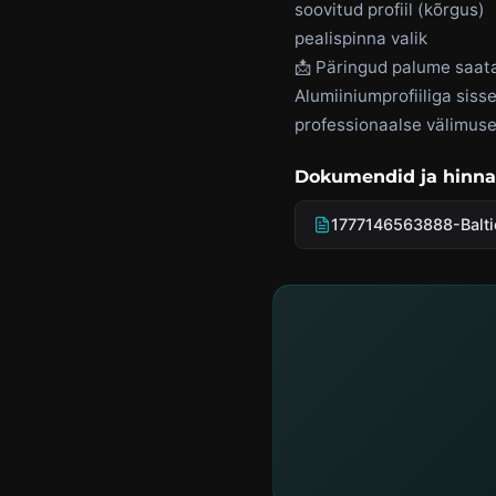
soovitud profiil (kõrgus)
pealispinna valik
📩 Päringud palume saata
Alumiiniumprofiiliga siss
professionaalse välimuse
Dokumendid ja hinna
1777146563888-Balti