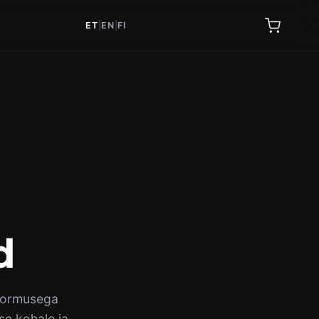
ET
|
EN
|
FI
d
koormusega
se kohale ja