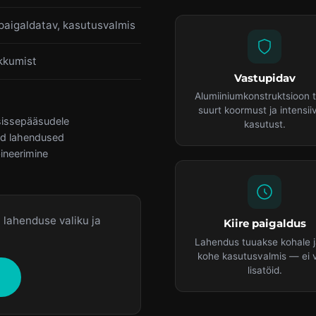
paigaldatav, kasutusvalmis
kkumist
Vastupidav
Alumiiniumkonstruktsioon t
suurt koormust ja intensii
sissepääsudele
kasutust.
sed lahendused
ineerimine
lahenduse valiku ja
Kiire paigaldus
Lahendus tuuakse kohale j
kohe kasutusvalmis — ei 
lisatöid.