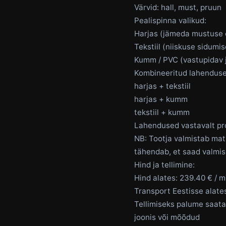
Värvid: hall, must, pruun
Pealispinna valikud:
Harjas (jämeda mustuse
Tekstiil (niiskuse sidumi
Kumm / PVC (vastupidav 
Kombineeritud lahenduse
harjas + tekstiil
harjas + kumm
tekstiil + kumm
Lahendused vastavalt pro
NB: Tootja valmistab mati
tähendab, et saad valmis 
Hind ja tellimine:
Hind alates: 239.40 € / m
Transport Eestisse alate
Tellimiseks palume saata
joonis või mõõdud