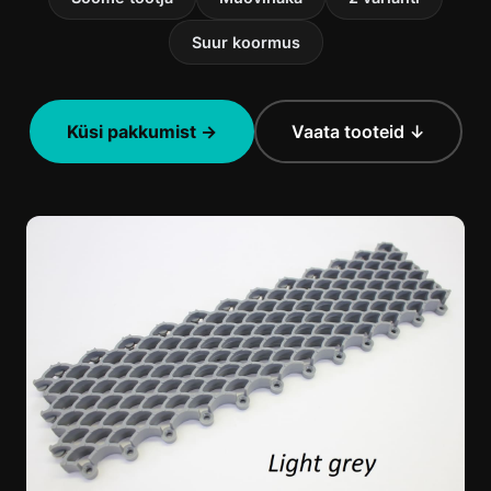
Suur koormus
Küsi pakkumist →
Vaata tooteid ↓