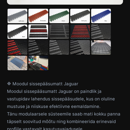
🔷 Moodul sissepääsumatt Jaguar
Moodul sissepääsumatt Jaguar on paindlik ja
vastupidav lahendus sissepääsudele, kus on oluline
mustuse ja niiskuse efektiivne eemaldamine.
Tänu modulaarsele süsteemile saab mati kokku panna
täpselt soovitud mõõtu ning kombineerida erinevaid
profiile vastavalt kasutusvajadusele.