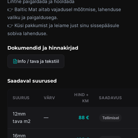
Lihtne paigaldada ja hooldada
👉 Baltic Mat aitab vajadusel mõõtmise, lahenduse
valiku ja paigaldusega.
👉 Küsi pakkumist ja leiame just sinu sissepääsule
sobiva lahenduse.
Dokumendid ja hinnakirjad
Info / tava ja tekstiil
Saadaval suurused
HIND +
SUURUS
VÄRV
SAADAVUS
KM
12mm
—
88 €
Tellimisel
tava m2
16mm