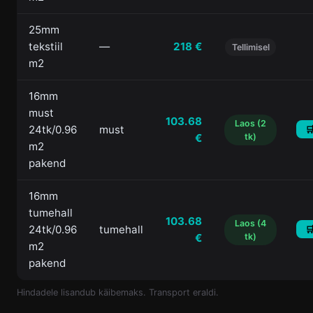
25mm
tekstiil
—
218 €
Tellimisel
m2
16mm
must
103.68
Laos (2
24tk/0.96
must

€
tk)
m2
pakend
16mm
tumehall
103.68
Laos (4
24tk/0.96
tumehall

€
tk)
m2
pakend
Hindadele lisandub käibemaks. Transport eraldi.