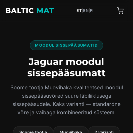
BALTIC
MAT
ET
|
EN
|
FI
MOODUL SISSEPÄÄSUMATID
Jaguar moodul
sissepääsumatt
Soome tootja Muovihaka kvaliteetsed moodul
sissepääsuvõred suure läbiliiklusega
sissepääsudele. Kaks varianti — standardne
võre ja vaibaga kombineeritud süsteem.
Soome tootja
Muovihaka
2 varianti