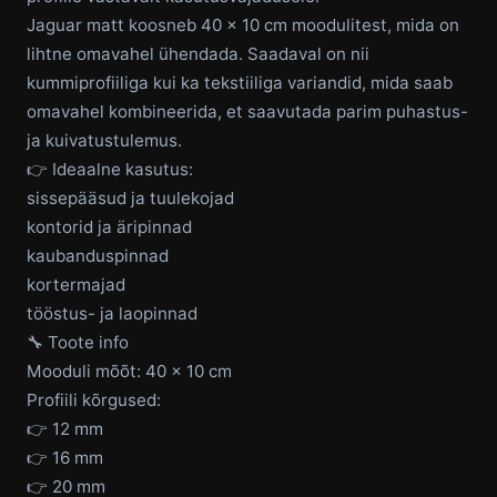
Jaguar matt koosneb 40 × 10 cm moodulitest, mida on
lihtne omavahel ühendada. Saadaval on nii
kummiprofiiliga kui ka tekstiiliga variandid, mida saab
omavahel kombineerida, et saavutada parim puhastus-
ja kuivatustulemus.
👉 Ideaalne kasutus:
sissepääsud ja tuulekojad
kontorid ja äripinnad
kaubanduspinnad
kortermajad
tööstus- ja laopinnad
🔧 Toote info
Mooduli mõõt: 40 × 10 cm
Profiili kõrgused:
👉 12 mm
👉 16 mm
👉 20 mm