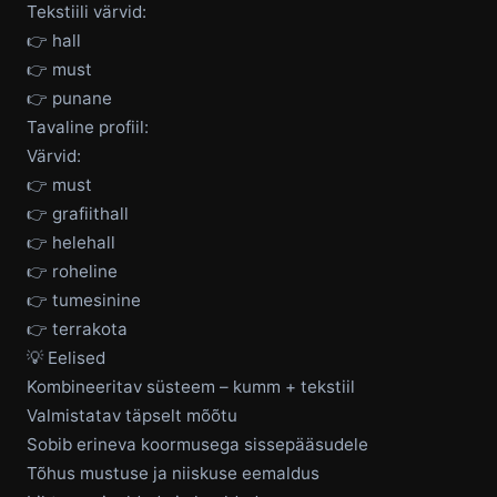
Tekstiili värvid:
👉 hall
👉 must
👉 punane
Tavaline profiil:
Värvid:
👉 must
👉 grafiithall
👉 helehall
👉 roheline
👉 tumesinine
👉 terrakota
💡 Eelised
Kombineeritav süsteem – kumm + tekstiil
Valmistatav täpselt mõõtu
Sobib erineva koormusega sissepääsudele
Tõhus mustuse ja niiskuse eemaldus