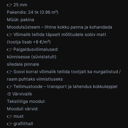
👉 25 mm
Pakendis: 24 tk (0.96 m²)
Müük: pakina
Moodulsüsteem – lihtne kokku panna ja kohandada
👉 Võimalik tellida täpselt mõõtudele sobiv matt
(tootja lisab +8 €/m²)
👉 Paigaldusvõimalused:
künnisesse (süvistatult)
siledale pinnale
👉 Soovi korral võimalik tellida tootjalt ka nurgaliistud /
raam puhtaks viimistluseks
👉 Tellimustoode – transport ja lahendus kokkuleppel
🎨 Värvivalik
Tekstiiliga moodul:
Mooduli värvid:
👉 must
👉 grafiithall