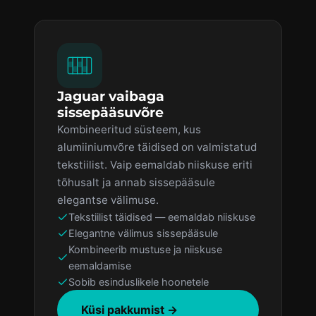
Jaguar vaibaga
sissepääsuvõre
Kombineeritud süsteem, kus
alumiiniumvõre täidised on valmistatud
tekstiilist. Vaip eemaldab niiskuse eriti
tõhusalt ja annab sissepääsule
elegantse välimuse.
Tekstiilist täidised — eemaldab niiskuse
Elegantne välimus sissepääsule
Kombineerib mustuse ja niiskuse
eemaldamise
Sobib esinduslikele hoonetele
Küsi pakkumist →