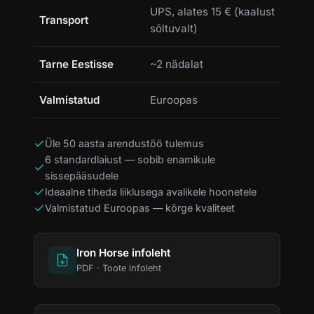
UPS, alates 15 € (kaalust
Transport
sõltuvalt)
Tarne Eestisse
~2 nädalat
Valmistatud
Euroopas
Üle 50 aasta arendustöö tulemus
6 standardlaiust — sobib enamikule
sissepääsudele
Ideaalne tiheda liiklusega avalikele hoonetele
Valmistatud Euroopas — kõrge kvaliteet
Iron Horse infoleht
PDF · Toote infoleht