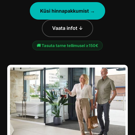
Küsi hinnapakkumist →
Vaata infot ↓
🚚 Tasuta tarne tellimusel ≥150€