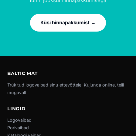
tunni jooksul hinnapakkumisega
Küsi hinnapakkumist →
BALTIC MAT
Trükitud logovaibad sinu ettevõttele. Kujunda online, telli
mugavalt.
LINGID
Logovaibad
Porivaibad
Kataloogi vaibad