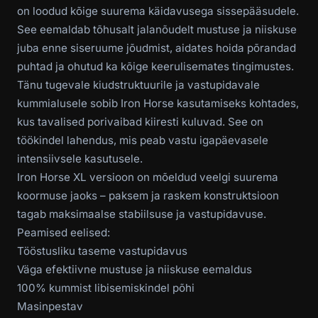
on loodud kõige suurema käidavusega sissepääsudele.
See eemaldab tõhusalt jalanõudelt mustuse ja niiskuse
juba enne siseruume jõudmist, aidates hoida põrandad
puhtad ja ohutud ka kõige keerulisemates tingimustes.
Tänu tugevale kiudstruktuurile ja vastupidavale
kummialusele sobib Iron Horse kasutamiseks kohtades,
kus tavalised porivaibad kiiresti kuluvad. See on
töökindel lahendus, mis peab vastu igapäevasele
intensiivsele kasutusele.
Iron Horse XL versioon on mõeldud veelgi suurema
koormuse jaoks – paksem ja raskem konstruktsioon
tagab maksimaalse stabiilsuse ja vastupidavuse.
Peamised eelised:
Tööstusliku taseme vastupidavus
Väga efektiivne mustuse ja niiskuse eemaldus
100% kummist libisemiskindel põhi
Masinpestav