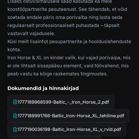
Lisaks ostuvõimalusele saad kasutada ka meie
koostööpartnerite pesuteenust. See tähendab, et võid
soetada endale päris oma porivaiba ning lasta seda
regulaarselt professionaalselt puhastada – täpselt
vastavalt vajadusele.
Küsi meilt lisainfot pesupartnerite ja hoolduslahenduste
kohta.
Iron Horse & XL on kindel valik, kui vajad porivaipa, mis
ei ole lihtsalt sissepääsu element, vaid töövahend, mis
peab vastu ka kõige raskemates tingimustes.
Dokumendid ja hinnakirjad
1777189968599-Baltic_-_Iron_Horse_2.pdf
1777189991766-Baltic_Iron-Horse_XL_tehiline.pdf
1777190036198-Baltic_Iron-Horse_XL_v_rvid.pdf