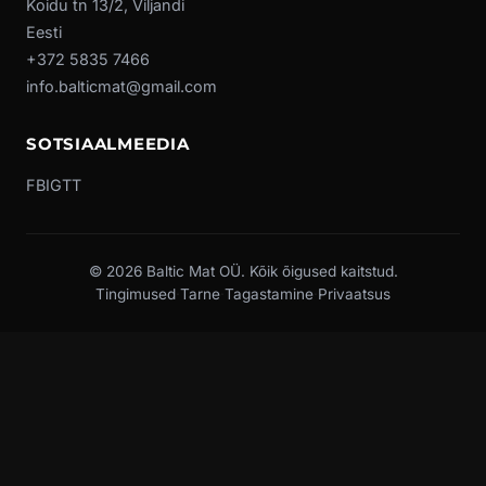
Koidu tn 13/2, Viljandi
Eesti
+372 5835 7466
info.balticmat@gmail.com
SOTSIAALMEEDIA
FB
IG
TT
© 2026 Baltic Mat OÜ. Kõik õigused kaitstud.
Tingimused
·
Tarne
·
Tagastamine
·
Privaatsus