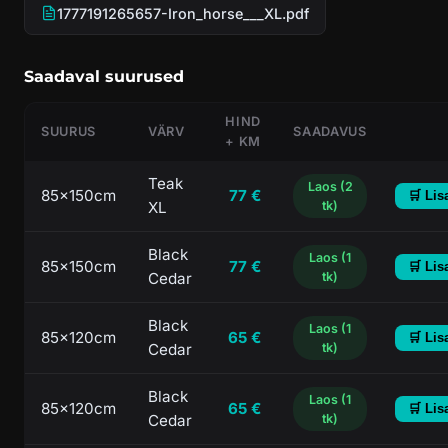
1777191265657-Iron_horse___XL.pdf
Saadaval suurused
HIND
SUURUS
VÄRV
SAADAVUS
+ KM
Teak
Laos (2
85x150cm
77 €
🛒 Lis
XL
tk)
Black
Laos (1
85x150cm
77 €
🛒 Lis
Cedar
tk)
Black
Laos (1
85x120cm
65 €
🛒 Lis
Cedar
tk)
Black
Laos (1
85x120cm
65 €
🛒 Lis
Cedar
tk)